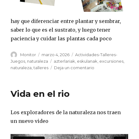
hay que diferenciar entre plantar y sembrar,
saber lo que es el sustrato, y luego tener
paciencia y cuidar las plantas cada poco
Autor
Publicado
Categorías
Monitor
marzo 4, 2026
Actividades-Talleres-
el
Etiquetas
Juegos
,
naturaleza
azterlariak
,
eskulanak
,
excursiones
,
en
naturaleza
,
talleres
Deja un comentario
Huerto
urbano,
casi
Vida en el rio
tenemos
una
ensalada!
Los exploradores de la naturaleza nos traen
un nuevo video