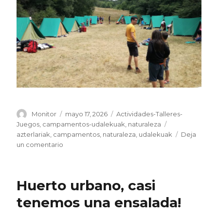
Autor
Publicado
Categorías
Monitor
mayo 17, 2026
Actividades-Talleres-
el
Etiquetas
Juegos
,
campamentos-udalekuak
,
naturaleza
azterlariak
,
campamentos
,
naturaleza
,
udalekuak
Deja
en
un comentario
Campamentos
de
Verano
Huerto urbano, casi
tenemos una ensalada!