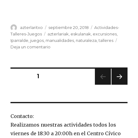
Autor
Publicado
Categorías
azterlaritxo
septiembre 20, 2018
Actividades-
el
Etiquetas
Talleres-Juegos
azterlariak
,
eskulanak
,
excursiones
,
Iparralde
,
juegos
,
manualidades
,
naturaleza
,
talleres
en
Deja un comentario
Arrancamos
con
nuevas
actividades,
Paginación
PÁGINA
1
juegos
y
PRÓ
de
talleres!!
XIMA
PÁGI
entradas
NA
Contacto:
Realizamos nuestras actividades todos los
viernes de 18:30 a 20:00h en el Centro Cívico