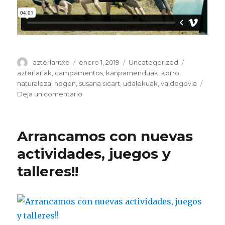
Autor
Publicado
Categorías
Etiquetas
azterlaritxo
enero 1, 2019
Uncategorized
el
azterlariak
,
campamentos
,
kanpamenduak
,
korro
,
naturaleza
,
nogen
,
susana sicart
,
udalekuak
,
valdegovia
en
Deja un comentario
Azterlariak
Korro
2018
Arrancamos con nuevas
actividades, juegos y
talleres!!