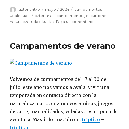
Autor
Publicado
Categorías
azterlaritxo
mayo 7, 2024
campamentos-
el
Etiquetas
udalekuak
azterlariak
,
campamentos
,
excursiones
,
en
naturaleza
,
udalekuak
Deja un comentario
Campamentos
de
Verano
Campamentos de verano
2024
Volvemos de campamentos del 17 al 30 de
julio, este año nos vamos a Ayala. Vivir una
temporada en contacto directo con la
naturaleza, conocer a nuevos amigos, juegos,
deporte, manualidades, veladas … y un poco de
aventura. Más información en:
triptico
–
triptiko