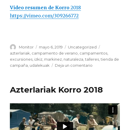
Video resumen de Korro
2018
https://vimeo.com/309266772
Autor
Publicado
Categorías
Etiquetas
Monitor
mayo 6, 2019
Uncategorized
el
azterlariak
,
campamento de verano
,
campamentos
,
excursiones
,
izkiz
,
markinez
,
naturaleza
,
talleres
,
tienda de
en
campaña
,
udalekuak
Deja un comentario
Campamentos
2019
Azterlariak Korro 2018