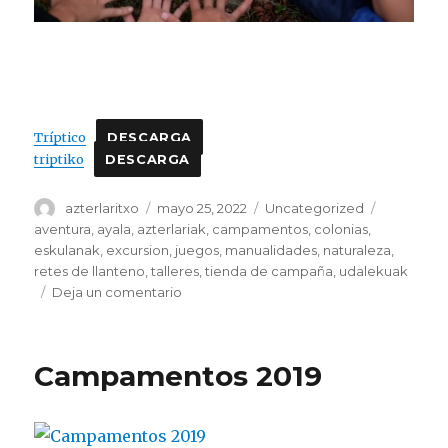
Tríptico
DESCARGA
triptiko
DESCARGA
Autor
Publicado
Categorías
Etiquetas
azterlaritxo
mayo 25, 2022
Uncategorized
el
aventura
,
ayala
,
azterlariak
,
campamentos
,
colonias
,
eskulanak
,
excursion
,
juegos
,
manualidades
,
naturaleza
,
retes de llanteno
,
talleres
,
tienda de campaña
,
udalekuak
en
Deja un comentario
Campamentos
de
verano
Campamentos 2019