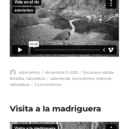
Autor
Publicado
Categorías
azterlaritxo
diciembre 5, 2025
Excursion-salida-
el
Etiquetas
ibilaldia
,
naturaleza
azterlariak
,
excursiones
,
explorar
,
en
naturaleza
2 comentarios
Vida
en
el
Visita a la madriguera
rio