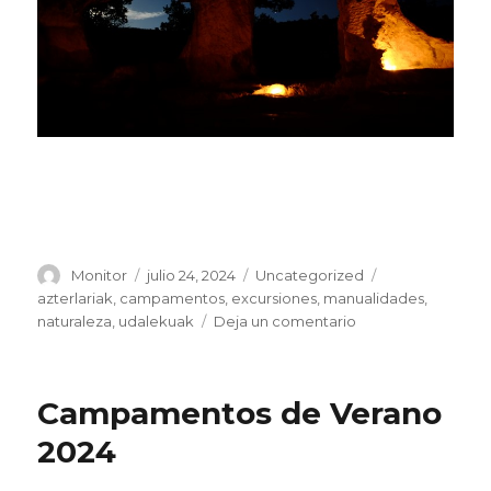
Autor
Publicado
Categorías
Etiquetas
Monitor
julio 24, 2024
Uncategorized
el
azterlariak
,
campamentos
,
excursiones
,
manualidades
,
en
naturaleza
,
udalekuak
Deja un comentario
aventuras
de
campamento
Campamentos de Verano
2024