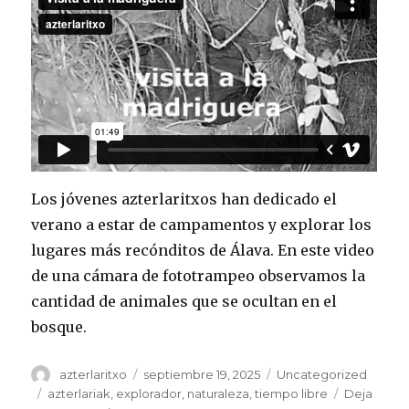
Los jóvenes azterlaritxos han dedicado el
verano a estar de campamentos y explorar los
lugares más recónditos de Álava. En este video
de una cámara de fototrampeo observamos la
cantidad de animales que se ocultan en el
bosque.
Autor
Publicado
Categorías
azterlaritxo
septiembre 19, 2025
Uncategorized
el
Etiquetas
azterlariak
,
explorador
,
naturaleza
,
tiempo libre
Deja