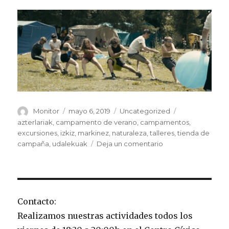
Autor
Publicado
Categorías
Etiquetas
Monitor
mayo 6, 2019
Uncategorized
el
azterlariak
,
campamento de verano
,
campamentos
,
excursiones
,
izkiz
,
markinez
,
naturaleza
,
talleres
,
tienda de
en
campaña
,
udalekuak
Deja un comentario
Campamentos
2019
Contacto:
Realizamos nuestras actividades todos los