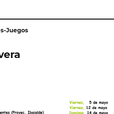
es-Juegos
vera