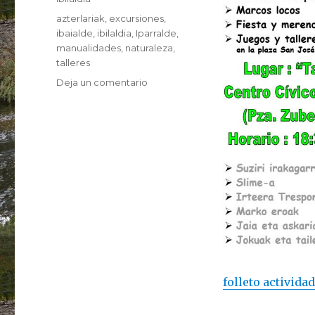
Etiquetas
azterlariak
,
excursiones
,
ibaialde
,
ibilaldia
,
Iparralde
,
manualidades
,
naturaleza
,
talleres
en
Deja un comentario
Talleres
de
primavera
folleto activida