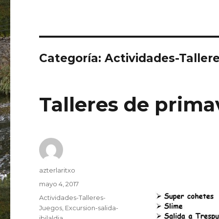
Categoría:
Actividades-Taller
Talleres de prima
Autor
azterlaritxo
Publicado
mayo 4, 2017
el
Categorías
Actividades-Talleres-
Juegos
,
Excursion-salida-
ibilaldia