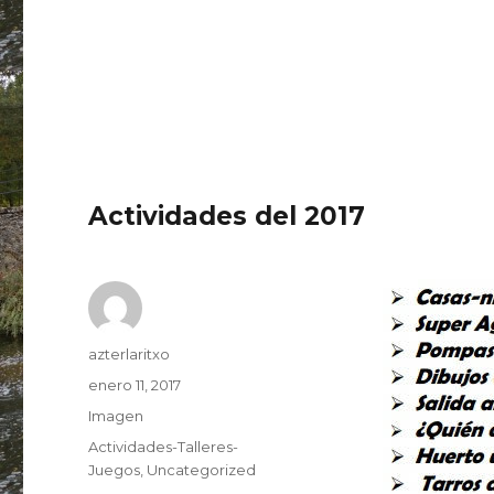
Actividades del 2017
Autor
azterlaritxo
Publicado
enero 11, 2017
el
Formato
Imagen
Categorías
Actividades-Talleres-
Juegos
,
Uncategorized