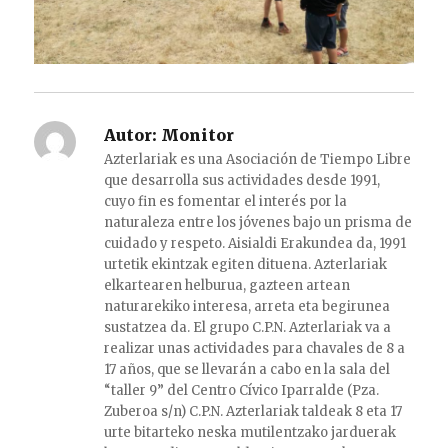
Autor:
Monitor
Azterlariak es una Asociación de Tiempo Libre
que desarrolla sus actividades desde 1991,
cuyo fin es fomentar el interés por la
naturaleza entre los jóvenes bajo un prisma de
cuidado y respeto. Aisialdi Erakundea da, 1991
urtetik ekintzak egiten dituena. Azterlariak
elkartearen helburua, gazteen artean
naturarekiko interesa, arreta eta begirunea
sustatzea da. El grupo C.P.N. Azterlariak va a
realizar unas actividades para chavales de 8 a
17 años, que se llevarán a cabo en la sala del
“taller 9” del Centro Cívico Iparralde (Pza.
Zuberoa s/n) C.P.N. Azterlariak taldeak 8 eta 17
urte bitarteko neska mutilentzako jarduerak