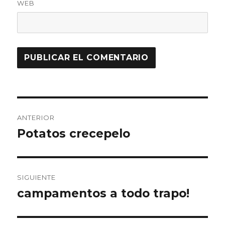
WEB
Navegación
ANTERIOR
de
Potatos crecepelo
Entrada
anterior:
entradas
SIGUIENTE
campamentos a todo trapo!
Entrada
siguiente: