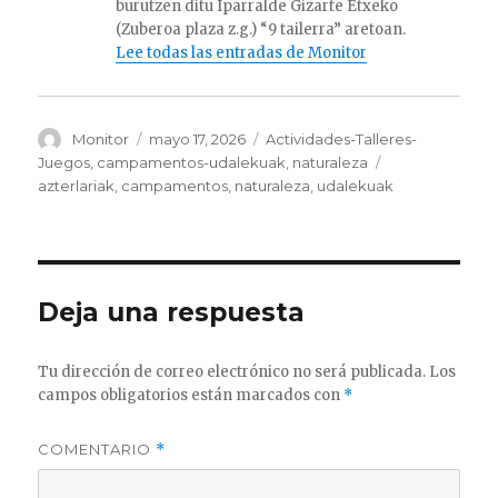
burutzen ditu Iparralde Gizarte Etxeko
(Zuberoa plaza z.g.) “9 tailerra” aretoan.
Lee todas las entradas de Monitor
Autor
Publicado
Categorías
Monitor
mayo 17, 2026
Actividades-Talleres-
el
Etiquetas
Juegos
,
campamentos-udalekuak
,
naturaleza
azterlariak
,
campamentos
,
naturaleza
,
udalekuak
Deja una respuesta
Tu dirección de correo electrónico no será publicada.
Los
campos obligatorios están marcados con
*
COMENTARIO
*