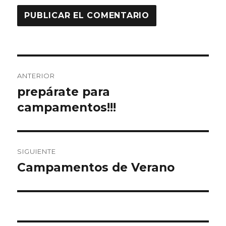
Navegación
ANTERIOR
de
prepárate para
Entrada
anterior:
campamentos!!!
entradas
SIGUIENTE
Campamentos de Verano
Entrada
siguiente: