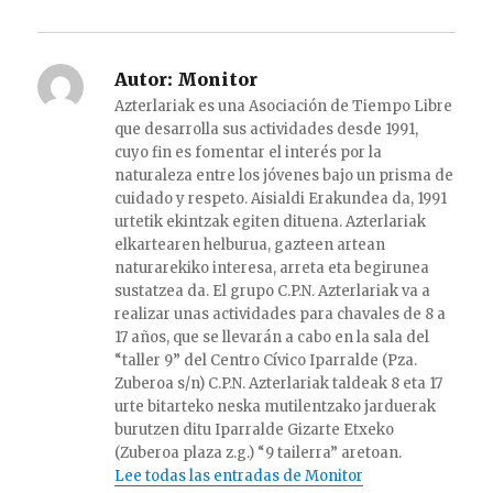
Autor:
Monitor
Azterlariak es una Asociación de Tiempo Libre
que desarrolla sus actividades desde 1991,
cuyo fin es fomentar el interés por la
naturaleza entre los jóvenes bajo un prisma de
cuidado y respeto. Aisialdi Erakundea da, 1991
urtetik ekintzak egiten dituena. Azterlariak
elkartearen helburua, gazteen artean
naturarekiko interesa, arreta eta begirunea
sustatzea da. El grupo C.P.N. Azterlariak va a
realizar unas actividades para chavales de 8 a
17 años, que se llevarán a cabo en la sala del
“taller 9” del Centro Cívico Iparralde (Pza.
Zuberoa s/n) C.P.N. Azterlariak taldeak 8 eta 17
urte bitarteko neska mutilentzako jarduerak
burutzen ditu Iparralde Gizarte Etxeko
(Zuberoa plaza z.g.) “9 tailerra” aretoan.
Lee todas las entradas de Monitor