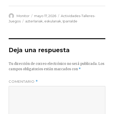
Autor
Publicado
Categorías
Monitor
mayo 17, 2026
Actividades-Talleres-
el
Etiquetas
Juegos
azterlariak
,
eskulanak
,
Iparralde
Deja una respuesta
Tu dirección de correo electrónico no será publicada.
Los
campos obligatorios están marcados con
*
COMENTARIO
*