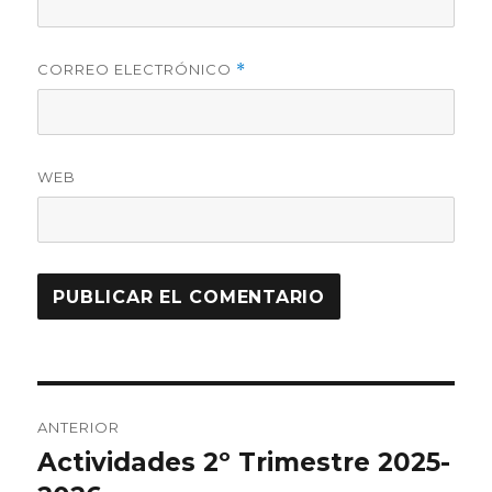
CORREO ELECTRÓNICO
*
WEB
Navegación
ANTERIOR
de
Actividades 2º Trimestre 2025-
Entrada
anterior: