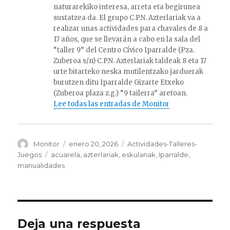
naturarekiko interesa, arreta eta begirunea
sustatzea da. El grupo C.P.N. Azterlariak va a
realizar unas actividades para chavales de 8 a
17 años, que se llevarán a cabo en la sala del
“taller 9” del Centro Cívico Iparralde (Pza.
Zuberoa s/n) C.P.N. Azterlariak taldeak 8 eta 17
urte bitarteko neska mutilentzako jarduerak
burutzen ditu Iparralde Gizarte Etxeko
(Zuberoa plaza z.g.) “9 tailerra” aretoan.
Lee todas las entradas de Monitor
Autor
Publicado
Categorías
Monitor
enero 20, 2026
Actividades-Talleres-
el
Etiquetas
Juegos
acuarela
,
azterlariak
,
eskulanak
,
Iparralde
,
manualidades
Deja una respuesta