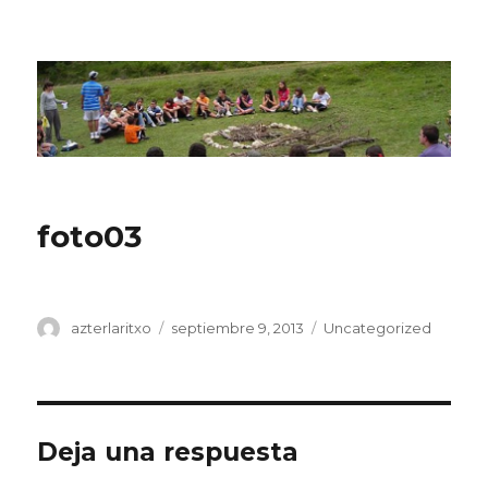
CPN Azterlariak
foto03
Autor
Publicado
Categorías
azterlaritxo
septiembre 9, 2013
Uncategorized
el
Deja una respuesta