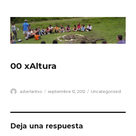
CPN Azterlariak
00 xAltura
Autor
Publicado
Categorías
azterlaritxo
septiembre 12, 2012
Uncategorized
el
Deja una respuesta