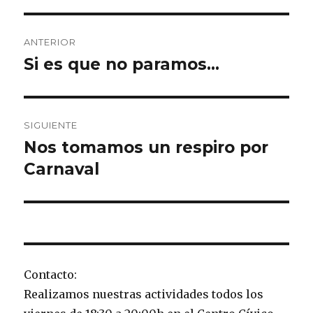
Navegación
ANTERIOR
de
Si es que no paramos…
Entrada
anterior:
entradas
SIGUIENTE
Nos tomamos un respiro por
Entrada
siguiente:
Carnaval
Contacto:
Realizamos nuestras actividades todos los