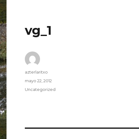
vg_1
Autor
azterlaritxo
Publicado
mayo 22, 2012
el
Categorías
Uncategorized