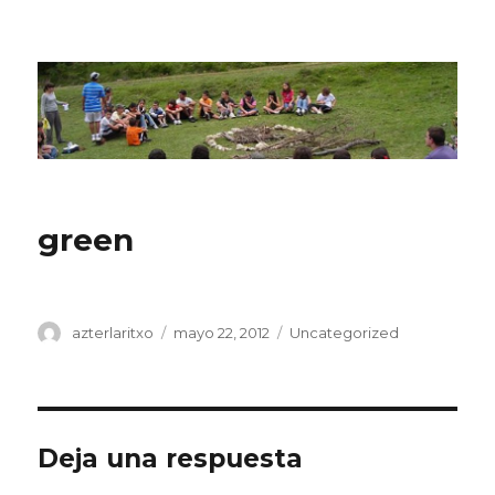
CPN Azterlariak
green
Autor
Publicado
Categorías
azterlaritxo
mayo 22, 2012
Uncategorized
el
Deja una respuesta