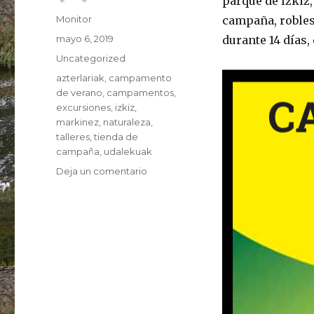
parque de Izkiz,
Autor
Monitor
campaña, robles
Publicado
mayo 6, 2019
durante 14 días, d
el
Categorías
Uncategorized
Etiquetas
azterlariak
,
campamento
de verano
,
campamentos
,
excursiones
,
izkiz
,
markinez
,
naturaleza
,
talleres
,
tienda de
campaña
,
udalekuak
en
Deja un comentario
Campamentos
2019