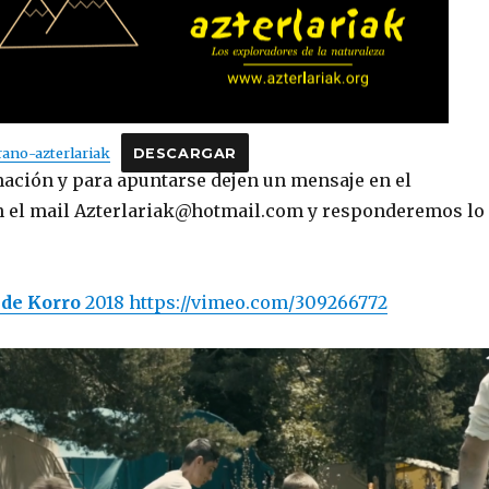
no-azterlariak
DESCARGAR
ación y para apuntarse dejen un mensaje en el
n el mail Azterlariak@hotmail.com y responderemos lo
de Korro
2018 https://vimeo.com/309266772