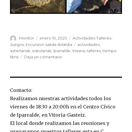
Autor
Publicado
Categorías
Monitor
enero 10, 2020
Actividades-Talleres-
el
Etiquetas
Juegos
,
Excursion-salida-ibilaldia
actividades
,
azterlariak
,
eskulanak
,
Iparralde
,
irteera
,
talleres
,
tiempo
en
libre
Deja un comentario
Talleres
2020!!!
Contacto:
Realizamos nuestras actividades todos los
viernes de 18:30 a 20:00h en el Centro Cívico
de Iparralde, en Vitoria-Gasteiz.
El local donde realizamos las reuniones y
preparamos nuestros talleres esta en C