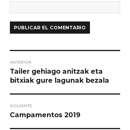
Navegación
ANTERIOR
de
Tailer gehiago anitzak eta
Entrada
anterior:
bitxiak gure lagunak bezala
entradas
SIGUIENTE
Campamentos 2019
Entrada
siguiente: