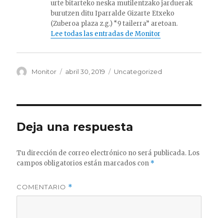
urte bitarteko neska mutilentzako jarduerak
burutzen ditu Iparralde Gizarte Etxeko
(Zuberoa plaza z.g.) “9 tailerra” aretoan.
Lee todas las entradas de Monitor
Autor
Publicado
Categorías
Monitor
abril 30, 2019
Uncategorized
el
Deja una respuesta
Tu dirección de correo electrónico no será publicada.
Los
campos obligatorios están marcados con
*
COMENTARIO
*