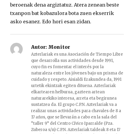
beroenak dena argiztatuz. Atera zenean beste
txanpon bat kobazulora bota zuen ekserrik
asko esanez. Edo hori esan zidan.
Autor:
Monitor
Azterlariak es una Asociación de Tiempo Libre
que desarrolla sus actividades desde 1991,
cuyo fin es fomentar el interés por la
naturaleza entre los jóvenes bajo un prisma de
cuidado y respeto. Aisialdi Erakundea da, 1991
urtetik ekintzak egiten dituena. Azterlariak
elkartearen helburua, gazteen artean
naturarekiko interesa, arreta eta begirunea
sustatzea da. El grupo C.P.N. Azterlariak va a
realizar unas actividades para chavales de 8 a
17 años, que se llevarán a cabo en la sala del
“taller 9” del Centro Cívico Iparralde (Pza.
Zuberoa s/n) C.P.N. Azterlariak taldeak 8 eta 17