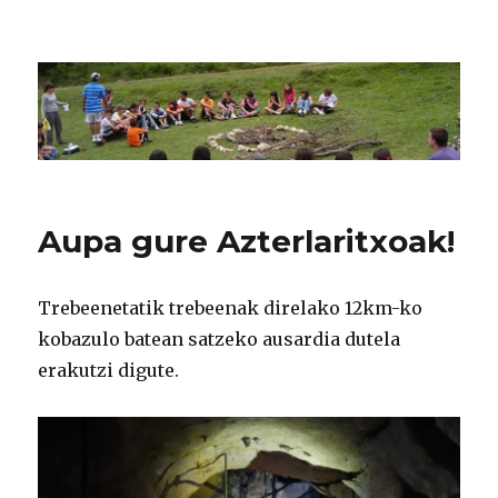
CPN Azterlariak
Aupa gure Azterlaritxoak!
Trebeenetatik trebeenak direlako 12km-ko
kobazulo batean satzeko ausardia dutela
erakutzi digute.