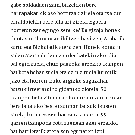
gabe soldaduen zain, bitzekien bere
harrapakariek oso bortitzak zirela eta txakur
erraldoiekin bere bila ari zirela. Egoera
horretan zer egingo zenuke? Ba gizajo honek
iluntasun ilunenean ibiltzen hasi zen, Arabatik
sartu eta Bizkaiatik atera zen. Honek kontatu
zidan Mari edo lamia erder batekin akordio
bat egin zuela, ehun pauzoka urrezko txanpon
bat bota behar zuela eta ezin zituela lurretik
jazo eta horren truke argizko saguzahar
batzuk irteeraraino gidatuko ziotela. 50
txanpon bota zituenean konturatu zen lurrean
bera botatako beste txanpon batzuk ikusten
zirela, baina ez zen hartzera ausartu. 99-
garren txanpona bota zuenean aker erraldoi
bat harrietatik atera zen egunaren izpi