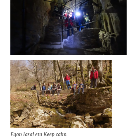
E
gon lasai eta Keep calm