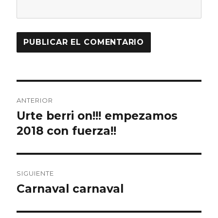
Navegación
ANTERIOR
de
Urte berri on!!! empezamos
Entrada
anterior:
2018 con fuerza!!
entradas
SIGUIENTE
Carnaval carnaval
Entrada
siguiente: