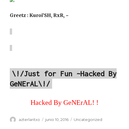
Greetz : Kuroi’SH, RxR, ~
\!/Just for Fun ~Hacked By
GeNErAL\!/
Hacked By GeNErAL! !
Autor
Publicado
Categorías
azterlaritxo
junio 10, 2016
Uncategorized
el