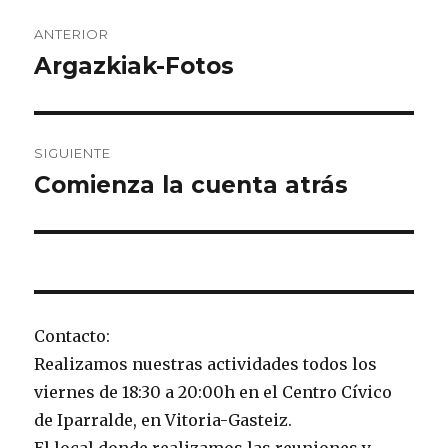
Navegación
ANTERIOR
de
Argazkiak-Fotos
Entrada
anterior:
entradas
SIGUIENTE
Comienza la cuenta atrás
Entrada
siguiente:
Contacto:
Realizamos nuestras actividades todos los
viernes de 18:30 a 20:00h en el Centro Cívico
de Iparralde, en Vitoria-Gasteiz.