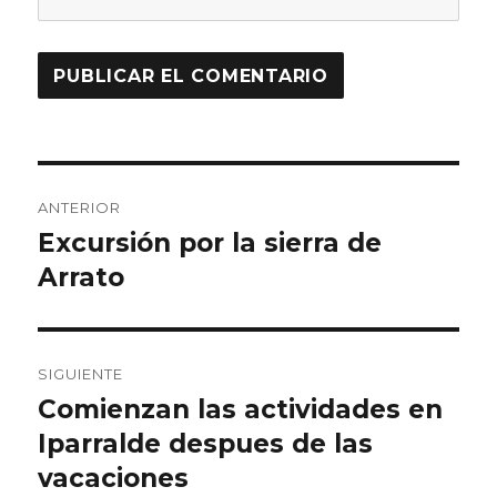
Navegación
ANTERIOR
de
Excursión por la sierra de
Entrada
anterior:
Arrato
entradas
SIGUIENTE
Comienzan las actividades en
Entrada
siguiente:
Iparralde despues de las
vacaciones