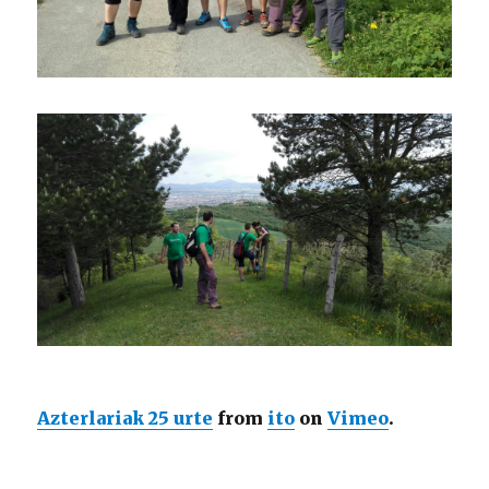
Azterlariak 25 urte
from
ito
on
Vimeo
.