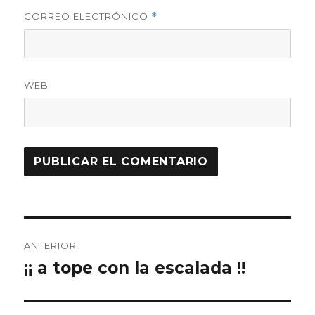
CORREO ELECTRÓNICO
*
WEB
Navegación
ANTERIOR
de
¡¡ a tope con la escalada !!
Entrada
anterior:
entradas