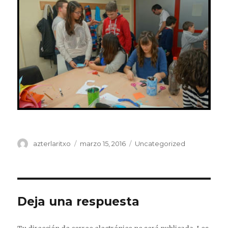
Autor
Publicado
Categorías
azterlaritxo
marzo 15, 2016
Uncategorized
el
Deja una respuesta