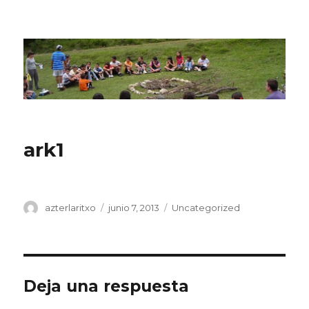
CPN Azterlariak
ark1
Autor
Publicado
Categorías
azterlaritxo
junio 7, 2013
Uncategorized
el
Deja una respuesta