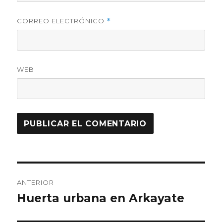
CORREO ELECTRÓNICO
*
WEB
Navegación
ANTERIOR
de
Huerta urbana en Arkayate
Entrada
anterior:
entradas