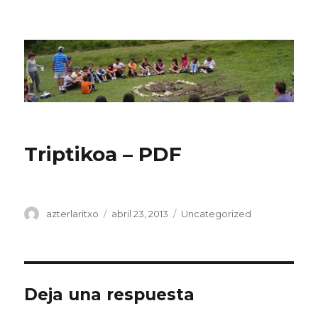
CPN Azterlariak
Triptikoa – PDF
Autor
Publicado
Categorías
azterlaritxo
abril 23, 2013
Uncategorized
el
Deja una respuesta