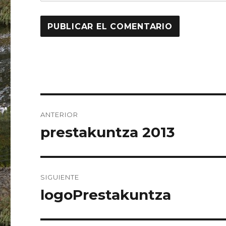
Navegación
ANTERIOR
de
prestakuntza 2013
Entrada
anterior:
entradas
SIGUIENTE
logoPrestakuntza
Entrada
siguiente: