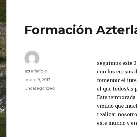
Formación Azterl
seguimos este 2
Autor
azterlaritxo
con los cursos d
Publicado
enero 9, 2013
fomentar el inte
el
Categorías
Uncategorized
el que todos/as
Este temporada 
viendo que much
realizar nosotr
este mundo y en