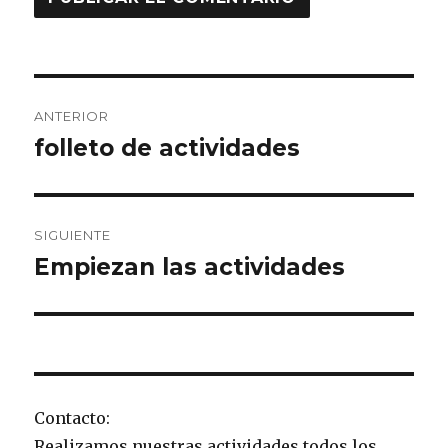
Navegación
ANTERIOR
de
folleto de actividades
Entrada
anterior:
entradas
SIGUIENTE
Empiezan las actividades
Entrada
siguiente:
Contacto:
Realizamos nuestras actividades todos los