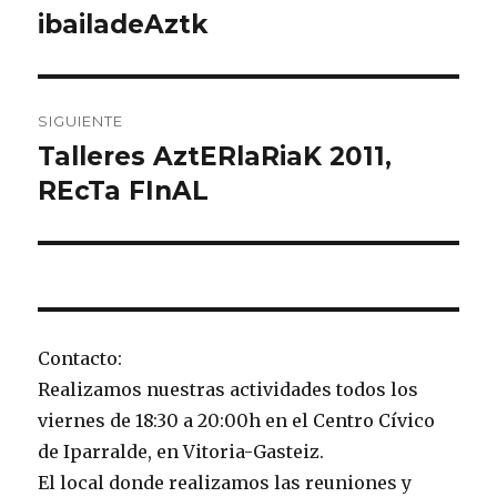
de
ibailadeAztk
Entrada
anterior:
entradas
SIGUIENTE
Talleres AztERlaRiaK 2011,
Entrada
siguiente:
REcTa FInAL
Contacto:
Realizamos nuestras actividades todos los
viernes de 18:30 a 20:00h en el Centro Cívico
de Iparralde, en Vitoria-Gasteiz.
El local donde realizamos las reuniones y