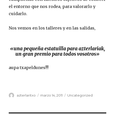
el entorno que nos rodea, para valorarlo y
cuidarlo.
Nos vemos en los talleres y en las salidas,
«una pequeña estatuilla para azterlariak,
un gran premio para todos vosotros»
aupa txapeldunes!!!
Autor
Publicado
Categorías
azterlaritxo
marzo 14, 2011
Uncategorized
el