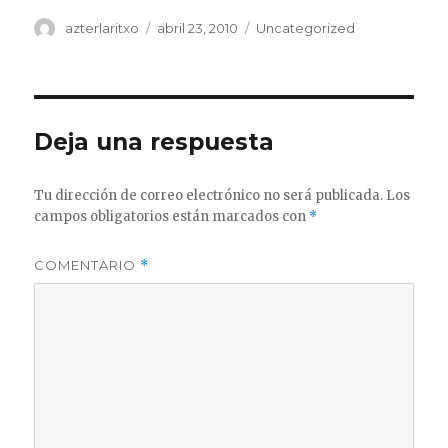
Autor
Publicado
Categorías
azterlaritxo
abril 23, 2010
Uncategorized
el
Deja una respuesta
Tu dirección de correo electrónico no será publicada.
Los
campos obligatorios están marcados con
*
COMENTARIO
*