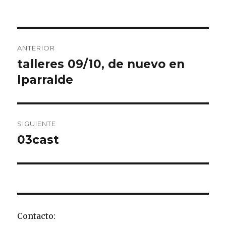
Navegación
ANTERIOR
de
talleres 09/10, de nuevo en
Entrada
anterior:
Iparralde
entradas
SIGUIENTE
03cast
Entrada
siguiente:
Contacto: