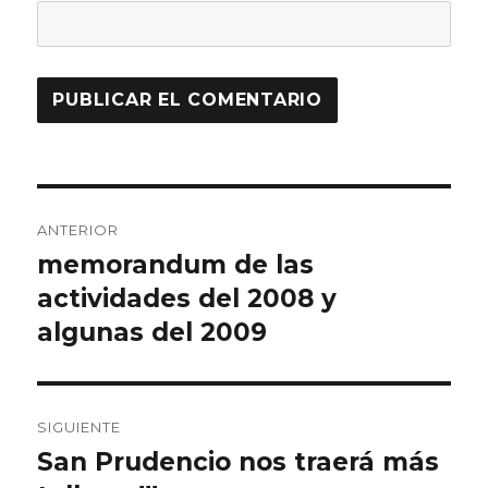
Navegación
ANTERIOR
de
memorandum de las
Entrada
anterior:
actividades del 2008 y
entradas
algunas del 2009
SIGUIENTE
San Prudencio nos traerá más
Entrada