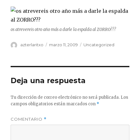
os atrevereis otro año más a darle la espalda al ZORRO???
Autor
Publicado
Categorías
azterlaritxo
marzo 11, 2009
Uncategorized
el
Deja una respuesta
Tu dirección de correo electrónico no será publicada.
Los
campos obligatorios están marcados con
*
COMENTARIO
*