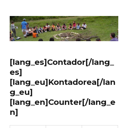
CPN Azterlariak
[lang_es]Contador[/lang_
es]
[lang_eu]Kontadorea[/lan
g_eu]
[lang_en]Counter[/lang_e
n]