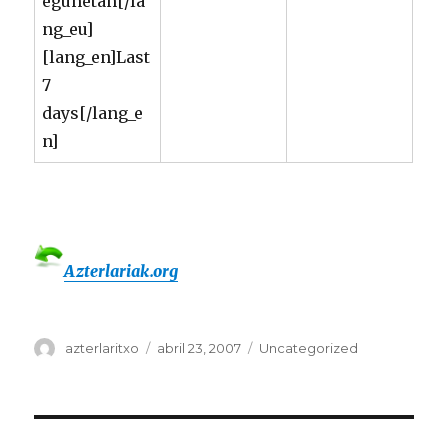
egunetan[/la
ng_eu]
[lang_en]Last
7
days[/lang_e
n]
Azterlariak.org
Autor
Publicado
Categorías
azterlaritxo
abril 23, 2007
Uncategorized
el