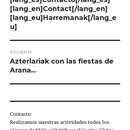
anterior:
[lang_en]Contact[/lang_en]
entradas
[lang_eu]Harremanak[/lang_e
u]
SIGUIENTE
Azterlariak con las fiestas de
Entrada
siguiente:
Arana…
Contacto:
Realizamos nuestras actividades todos los