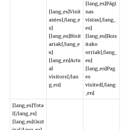
[lang_es]Pági
[lang_es]Visit
nas
antes[/lang_e
vistas[/lang_
s]
es]
[lang_eu]Bisit
[lang_eu]Ikus
ariak[/lang_e
itako
u]
orriak[/lang_
[lang_en]Actu
eu]
al
[lang_en]Pag
visitors[/lan
es
g_en]
visited[/lang
_en]
[lang_es]Tota
l[/lang_es]
[lang_eu]Guzt
ira[/lang_eu]