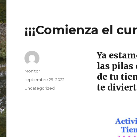
¡¡¡Comienza el cur
Ya estam
las pilas
Autor
Monitor
de tu ti
Publicado
septiembre 29, 2022
te divier
el
Categorías
Uncategorized