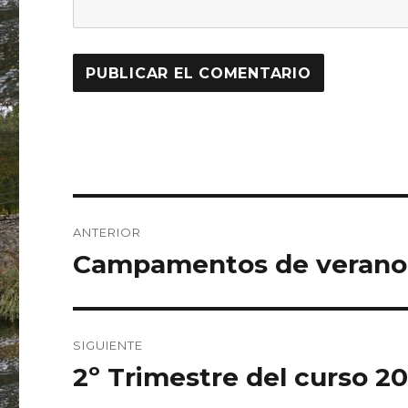
Navegación
ANTERIOR
de
Campamentos de verano
Entrada
anterior:
entradas
SIGUIENTE
2º Trimestre del curso 2
Entrada
siguiente: