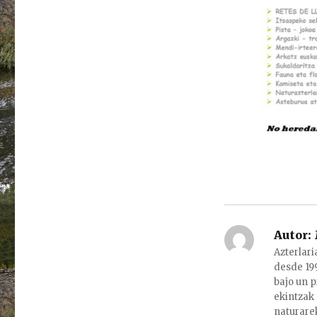
Autor:
Azterlari
desde 199
bajo un p
ekintzak 
naturarek