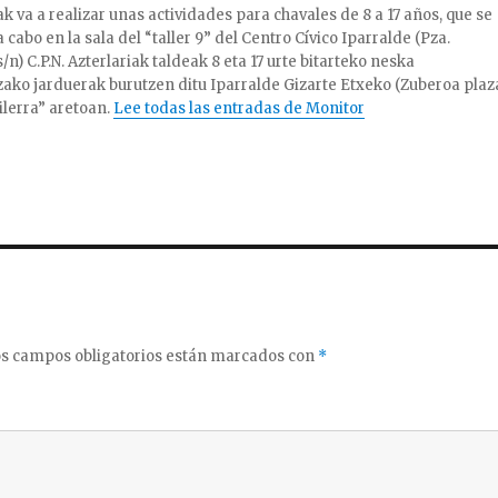
ak va a realizar unas actividades para chavales de 8 a 17 años, que se
a cabo en la sala del “taller 9” del Centro Cívico Iparralde (Pza.
/n) C.P.N. Azterlariak taldeak 8 eta 17 urte bitarteko neska
ako jarduerak burutzen ditu Iparralde Gizarte Etxeko (Zuberoa plaz
ailerra” aretoan.
Lee todas las entradas de Monitor
s campos obligatorios están marcados con
*