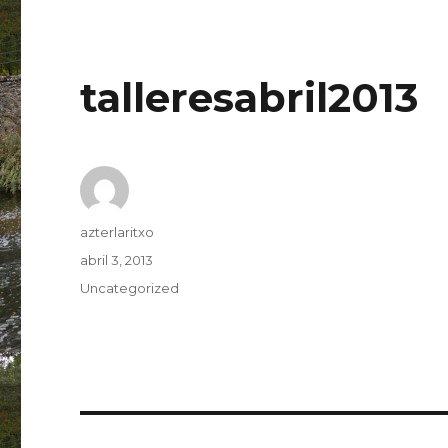
talleresabril2013
Autor
azterlaritxo
Publicado
abril 3, 2013
el
Categorías
Uncategorized