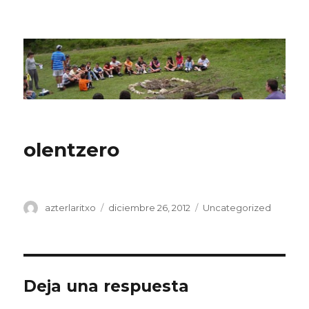
CPN Azterlariak
olentzero
Autor
Publicado
Categorías
azterlaritxo
diciembre 26, 2012
Uncategorized
el
Deja una respuesta