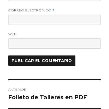
CORREO ELECTRÓNICO
*
WEB
Navegación
ANTERIOR
de
Folleto de Talleres en PDF
Entrada
anterior:
entradas