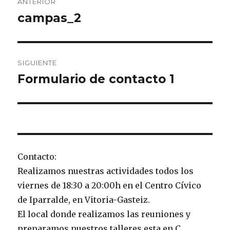
ANTERIOR
de
campas_2
Entrada
anterior:
entradas
SIGUIENTE
Formulario de contacto 1
Entrada
siguiente:
Contacto:
Realizamos nuestras actividades todos los
viernes de 18:30 a 20:00h en el Centro Cívico
de Iparralde, en Vitoria-Gasteiz.
El local donde realizamos las reuniones y
preparamos nuestros talleres esta en C