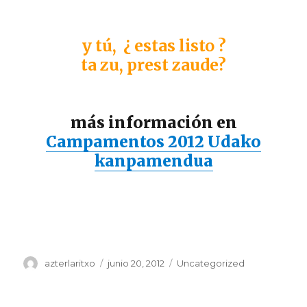
y tú, ¿ estas listo ?
ta zu, prest zaude?
más información en
Campamentos 2012 Udako
kanpamendua
Autor
Publicado
Categorías
azterlaritxo
junio 20, 2012
Uncategorized
el