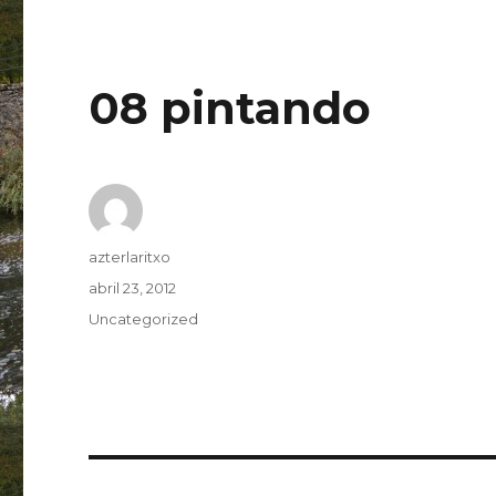
08 pintando
Autor
azterlaritxo
Publicado
abril 23, 2012
el
Categorías
Uncategorized