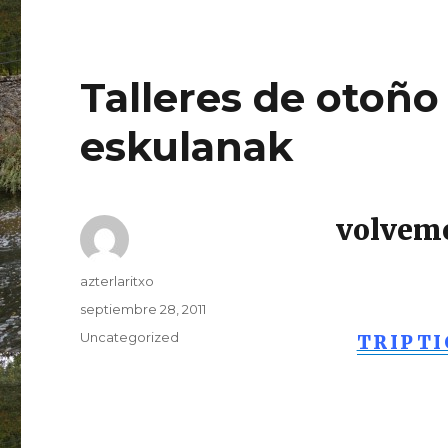
Talleres de otoñ
eskulanak
volvemo
Autor
azterlaritxo
Publicado
septiembre 28, 2011
el
Categorías
Uncategorized
TRIPTI