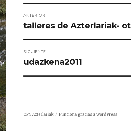
Navegación
ANTERIOR
de
talleres de Azterlariak- 
Entrada
anterior:
entradas
SIGUIENTE
udazkena2011
Entrada
siguiente:
CPN Azterlariak
Funciona gracias a WordPress