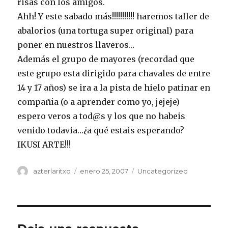
risas con los amigos.
Ahh! Y este sabado más!!!!!!!!!!! haremos taller de
abalorios (una tortuga super original) para
poner en nuestros llaveros…
Además el grupo de mayores (recordad que
este grupo esta dirigido para chavales de entre
14 y 17 años) se ira a la pista de hielo patinar en
compañia (o a aprender como yo, jejeje)
espero veros a tod@s y los que no habeis
venido todavia…¿a qué estais esperando?
IKUSI ARTE!!!
Autor
Publicado
Categorías
azterlaritxo
enero 25, 2007
Uncategorized
el