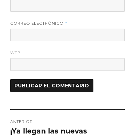
CORREO ELECTRÓNICO
*
WEB
Navegación
ANTERIOR
de
¡Ya llegan las nuevas
Entrada