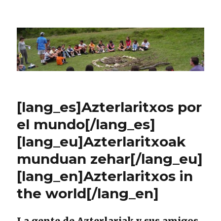
CPN Azterlariak
[lang_es]Azterlaritxos por
el mundo[/lang_es]
[lang_eu]Azterlaritxoak
munduan zehar[/lang_eu]
[lang_en]Azterlaritxos in
the world[/lang_en]