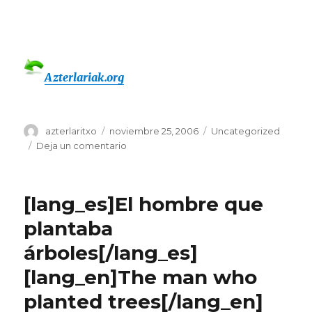
Azterlariak.org
Autor
Publicado
Categorías
azterlaritxo
noviembre 25, 2006
Uncategorized
el
en
Deja un comentario
[lang_es]Azterlaritxos
por
el
[lang_es]El hombre que
mundo[/lang_es]
[lang_eu]Azterlaritxoak
plantaba
munduan
árboles[/lang_es]
zehar[/lang_eu]
[lang_en]Azterlaritxos
[lang_en]The man who
in
the
planted trees[/lang_en]
world[/lang_en]