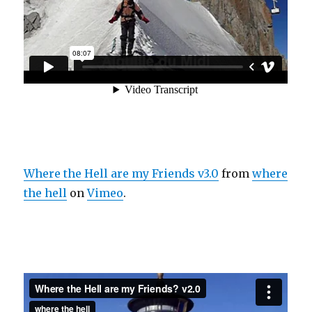
Where the Hell are my Friends v3.0
from
where
the hell
on
Vimeo
.