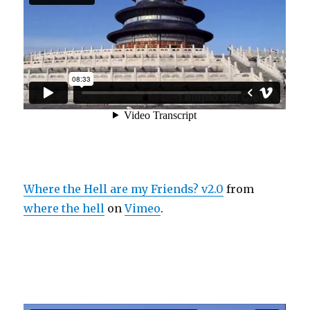
Where the Hell are my Friends? v2.0
from
where the hell
on
Vimeo
.