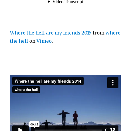
Where the hell are my friends 2015
from
where
the hell
on
Vimeo
.